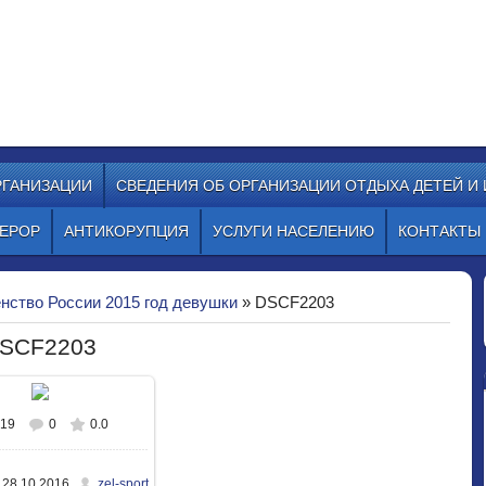
ОР "СТАРТ"
, ул. Гоголя, 22а
 sportstart19@mail.ru
РГАНИЗАЦИИ
СВЕДЕНИЯ ОБ ОРГАНИЗАЦИИ ОТДЫХА ДЕТЕЙ И
ЕРОР
АНТИКОРУПЦИЯ
УСЛУГИ НАСЕЛЕНИЮ
КОНТАКТЫ
нство России 2015 год девушки
» DSCF2203
SCF2203
519
0
0.0
В реальном размере
50x703
/ 320.1Kb
28.10.2016
zel-sport