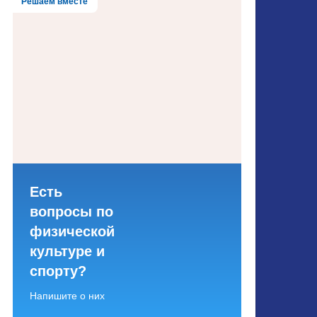
Решаем вместе
Есть
вопросы по
физической
культуре и
спорту?
Напишите о них