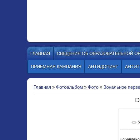
МБУ ДО СШ
Красноярский край, г. Зеленогорск
телефон 8 (39169) 4-30-58, e-mail:
ГЛАВНАЯ
СВЕДЕНИЯ ОБ ОБРАЗОВАТЕЛЬНОЙ О
ПРИЕМНАЯ КАМПАНИЯ
АНТИДОПИНГ
АНТИТ
Главная
»
Фотоальбом
»
Фото
»
Зональное перве
D
10
Добавлено