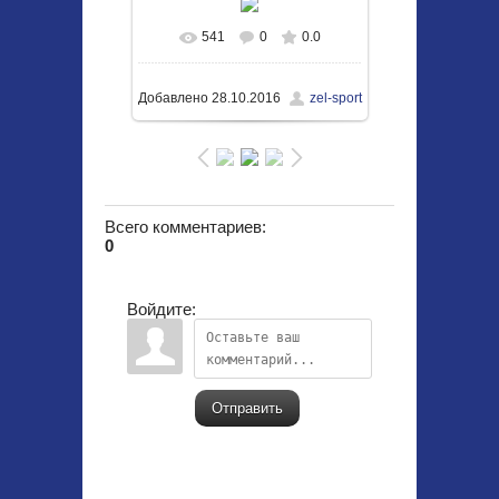
541
0
0.0
В реальном размере
1050x703
/ 323.4Kb
Добавлено
28.10.2016
zel-sport
Всего комментариев
:
0
Войдите:
Отправить