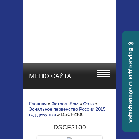
МБУ ДО СШОР
"СТАРТ"
Красноярский край, г.
Зеленогорск, ул.
Гоголя, 22а
телефон 8 (39169) 4-
30-58, e-mail:
Версия для слабовидящих
sportstart19@mail.ru
МЕНЮ САЙТА
Главная
»
Фотоальбом
»
Фото
»
Зональное первенство России 2015
год девушки
» DSCF2100
DSCF2100