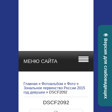
МБУ ДО СШОР
"СТАРТ"
Красноярский край, г.
Зеленогорск, ул.
Гоголя, 22а
телефон 8 (39169) 4-
30-58, e-mail:
Версия для слабовидящих
sportstart19@mail.ru
МЕНЮ САЙТА
Главная
»
Фотоальбом
»
Фото
»
Зональное первенство России 2015
год девушки
» DSCF2092
DSCF2092