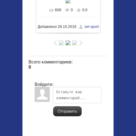
606
0
0.0
В реальном размере
1050x703
/ 309.5Kb
Добавлено
28.10.2016
zel-sport
Всего комментариев
:
0
Войдите:
Отправить