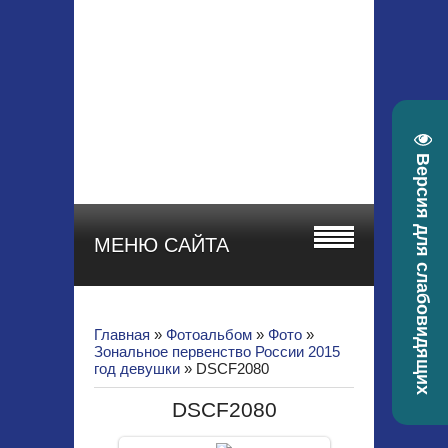
МБУ ДО СШОР
"СТАРТ"
Красноярский край, г.
Зеленогорск, ул.
Гоголя, 22а
телефон 8 (39169) 4-
30-58, e-mail:
Версия для слабовидящих
sportstart19@mail.ru
МЕНЮ САЙТА
Главная
»
Фотоальбом
»
Фото
»
Зональное первенство России 2015
год девушки
» DSCF2080
DSCF2080