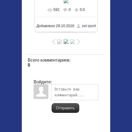
592
0
0.0
В реальном размере
1050x703
/ 405.5Kb
Добавлено
28.10.2016
zel-sport
Всего комментариев
:
0
Войдите:
Отправить