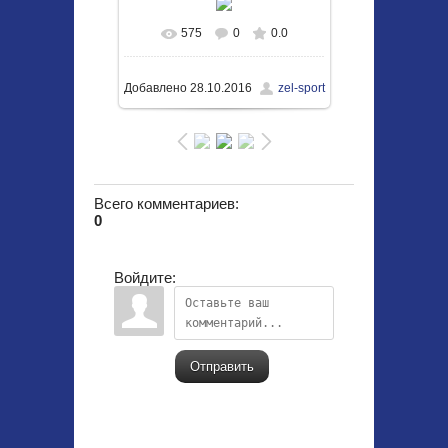
575
0
0.0
В реальном размере
1050x703
/ 414.8Kb
Добавлено
28.10.2016
zel-sport
Всего комментариев
:
0
Войдите:
Отправить