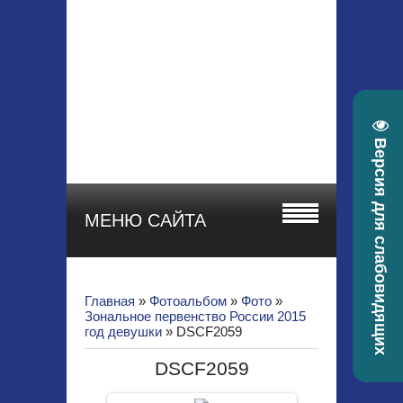
МБУ ДО СШОР
"СТАРТ"
Красноярский край, г.
Зеленогорск, ул.
Гоголя, 22а
телефон 8 (39169) 4-
30-58, e-mail:
Версия для слабовидящих
sportstart19@mail.ru
МЕНЮ САЙТА
Главная
»
Фотоальбом
»
Фото
»
Зональное первенство России 2015
год девушки
» DSCF2059
DSCF2059