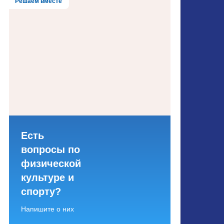
Решаем вместе
Есть
вопросы по
физической
культуре и
спорту?
Напишите о них