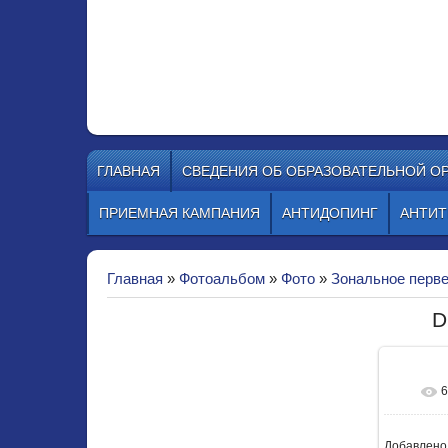
МБУ ДО СШ
Красноярский край, г. Зеленогорск
телефон 8 (39169) 4-30-58, e-mail:
ГЛАВНАЯ
СВЕДЕНИЯ ОБ ОБРАЗОВАТЕЛЬНОЙ О
ПРИЕМНАЯ КАМПАНИЯ
АНТИДОПИНГ
АНТИТ
Главная
»
Фотоальбом
»
Фото
»
Зональное перве
D
10
Добавлено