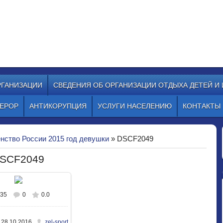
ОР "СТАРТ"
, ул. Гоголя, 22а
 sportstart19@mail.ru
РГАНИЗАЦИИ
СВЕДЕНИЯ ОБ ОРГАНИЗАЦИИ ОТДЫХА ДЕТЕЙ И
ЕРОР
АНТИКОРУПЦИЯ
УСЛУГИ НАСЕЛЕНИЮ
КОНТАКТЫ
нство России 2015 год девушки
» DSCF2049
SCF2049
635
0
0.0
В реальном размере
50x703
/ 307.1Kb
28.10.2016
zel-sport