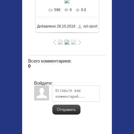
596
0
0.0
В реальном размере
1050x703
/ 294.7Kb
Добавлено
28.10.2016
zel-sport
Всего комментариев
:
0
Войдите:
Отправить