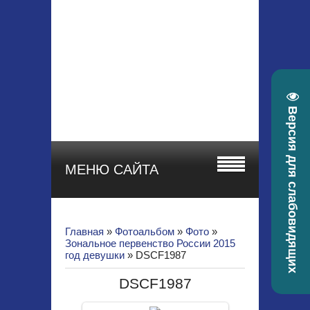
МБУ ДО СШОР
"СТАРТ"
Красноярский край, г.
Зеленогорск, ул.
Гоголя, 22а
телефон 8 (39169) 4-
30-58, e-mail:
Версия для слабовидящих
sportstart19@mail.ru
МЕНЮ САЙТА
Главная
»
Фотоальбом
»
Фото
»
Зональное первенство России 2015
год девушки
» DSCF1987
DSCF1987