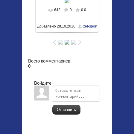
642
0
0.0
В реальном размере
1050x703
/ 249.3Kb
Добавлено
28.10.2016
zel-sport
Всего комментариев
:
0
Войдите:
Отправить