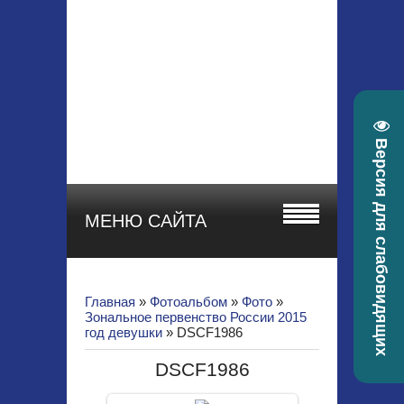
МБУ ДО СШОР
"СТАРТ"
Красноярский край, г.
Зеленогорск, ул.
Гоголя, 22а
телефон 8 (39169) 4-
30-58, e-mail:
Версия для слабовидящих
sportstart19@mail.ru
МЕНЮ САЙТА
Главная
»
Фотоальбом
»
Фото
»
Зональное первенство России 2015
год девушки
» DSCF1986
DSCF1986