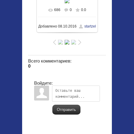
686
0
0.0
В реальном размере
1024x683
/ 934.2Kb
Добавлено
08.10.2016
startzel
Всего комментариев
:
0
Войдите:
Отправить