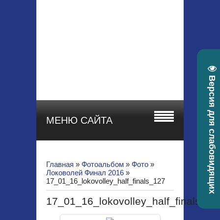
МБУ ДО СШОР
"СТАРТ"
Красноярский край, г.
Зеленогорск, ул.
Гоголя, 22а
телефон 8 (39169) 4-
30-58, e-mail:
Версия для слабовидящих
sportstart19@mail.ru
МЕНЮ САЙТА
Главная
»
Фотоальбом
»
Фото
»
Локоволей Финал 2016
»
17_01_16_lokovolley_half_finals_127
17_01_16_lokovolley_half_finals_12